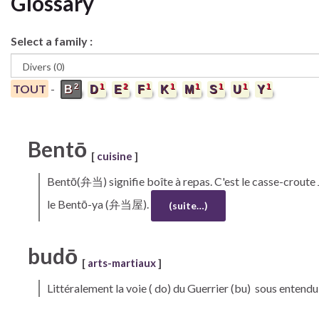
Glossary
Select a family :
2
1
2
1
1
1
1
1
1
TOUT
-
B
D
E
F
K
M
S
U
Y
Bentō
[
cuisine
]
Bentō(
弁当) signifie boîte à repas. C'est le casse-croute 
le Bentō-ya (弁当屋).
(suite…)
budō
[
arts-martiaux
]
Littéralement la voie ( do) du Guerrier (bu) sous entendu