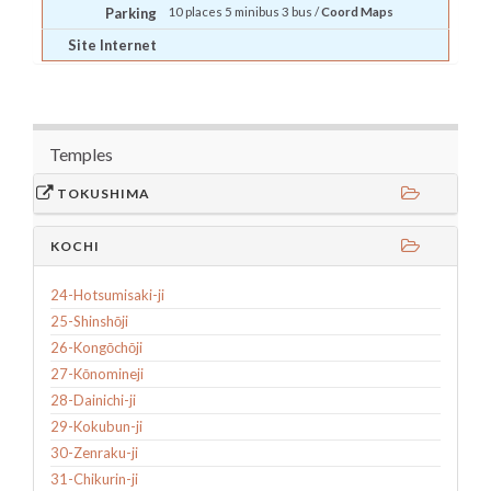
Parking
10 places 5 minibus 3 bus /
Coord Maps
Site Internet
Temples
TOKUSHIMA
KOCHI
24-Hotsumisaki-ji
25-Shinshōji
26-Kongōchōji
27-Kōnomineji
28-Dainichi-ji
29-Kokubun-ji
30-Zenraku-ji
31-Chikurin-ji