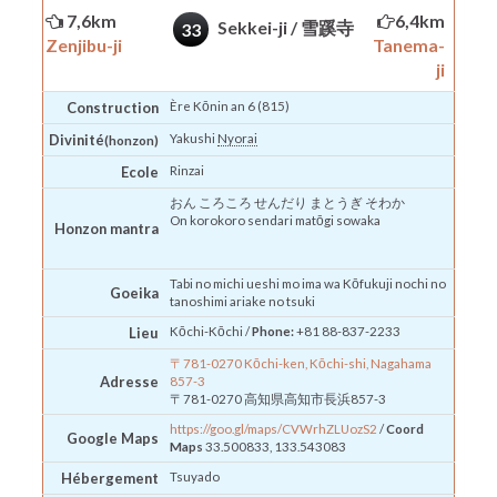
7,6km
6,4km
Sekkei-ji / 雪蹊寺
33
Zenjibu-ji
Tanema-
ji
Construction
Ère Kōnin an 6 (815)
Divinité
Yakushi
Nyorai
(honzon)
Ecole
Rinzai
おん ころころ せんだり まとうぎ そわか
On korokoro sendari matōgi sowaka
Honzon
mantra
Tabi no michi ueshi mo ima wa Kōfukuji nochi no
Goeika
tanoshimi ariake no tsuki
Lieu
Kōchi-Kōchi /
Phone:
+81 88-837-2233
〒781-0270 Kōchi-ken, Kōchi-shi, Nagahama
Adresse
857-3
〒781-0270 高知県高知市長浜857-3
https://goo.gl/maps/CVWrhZLUozS2
/
Coord
Google Maps
Maps
33.500833, 133.543083
Hébergement
Tsuyado