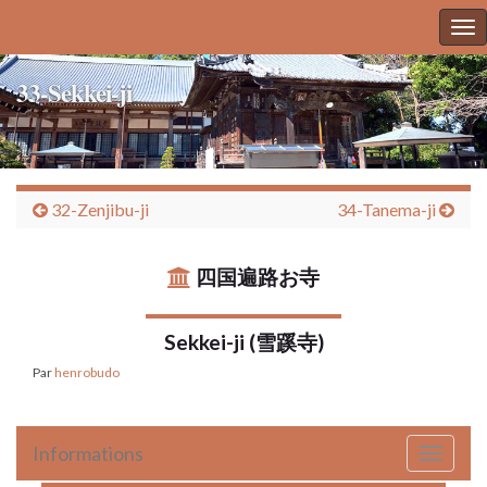
To
nav
33-Sekkei-ji
32-Zenjibu-ji
34-Tanema-ji
四国遍路お寺
Sekkei-ji (雪蹊寺)
Par
henrobudo
Informations