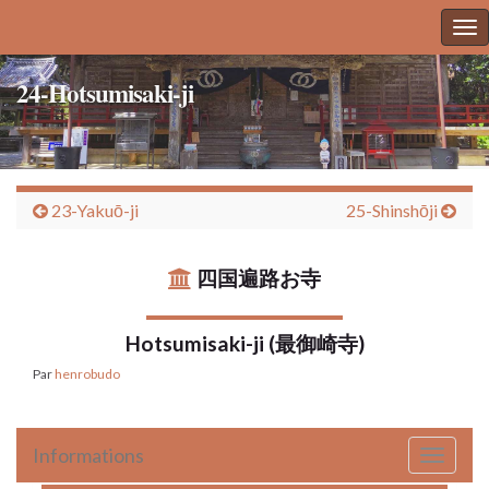
To
nav
24-Hotsumisaki-ji
23-Yakuō-ji
25-Shinshōji
四国遍路お寺
Hotsumisaki-ji (最御崎寺)
Par
henrobudo
Informations