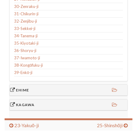
30-Zenraku-ji
31-Chikurin-ji
32-Zenjibu-ji
33-Sekkei-ji
34-Tanema-ji
35-Kiyotaki-ji
36-Shoryu-ji
37-Iwamoto-ji
38-Kongōfuku-ji
39-Enkō-ji
EHIME
KAGAWA
23-Yakuō-ji
25-Shinshōji