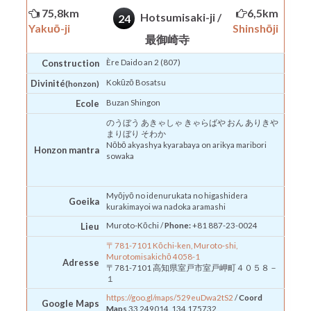
75,8km
6,5km
Hotsumisaki-ji /
24
Yakuō-ji
Shinshōji
最御崎寺
Construction
Ère Daido an 2 (807)
Divinité
Kokūzō
Bosatsu
(honzon)
Ecole
Buzan
Shingon
のうぼう あきゃしゃ きゃらばや おん ありきや
まりぼり そわか
Nōbō akyashya kyarabaya on arikya maribori
Honzon
mantra
sowaka
Myōjyō no idenurukata no higashidera
Goeika
kurakimayoi wa nadoka aramashi
Lieu
Muroto-Kōchi /
Phone:
+81 887-23-0024
〒781-7101 Kōchi-ken, Muroto-shi,
Murotomisakichō 4058-1
Adresse
〒781-7101 高知県室戸市室戸岬町４０５８－
１
https://goo.gl/maps/529euDwa2tS2
/
Coord
Google Maps
Maps
33.249014, 134.175732