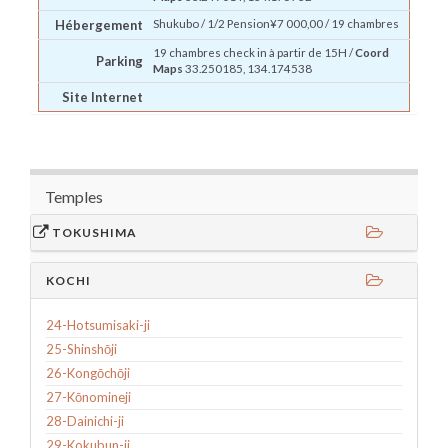
Hébergement
Shukubo
/ 1/2 Pension¥7 000,00 / 19 chambres
19 chambres check in à partir de 15H /
Coord
Parking
Maps
33.250185, 134.174538
Site Internet
Temples
TOKUSHIMA
KOCHI
24-Hotsumisaki-ji
25-Shinshōji
26-Kongōchōji
27-Kōnomineji
28-Dainichi-ji
29-Kokubun-ji