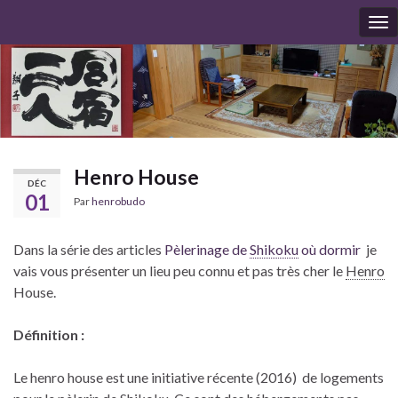
To
nav
Henro
House
DÉC
01
Par
henrobudo
Dans la série des articles
Pèlerinage de
Shikoku
où dormir
je
vais vous présenter un lieu peu connu et pas très cher le
Henro
House.
Définition :
Le
henro
house est une initiative récente (2016) de logements