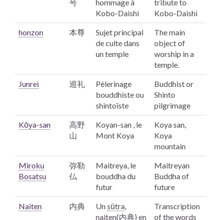
号
hommage à
tribute to
Kobo
-Daishi
Kobo
-Daishi
honzon
本尊
Sujet principal
The main
de culte dans
object of
un temple
worship in a
temple.
Junrei
巡礼
Pèlerinage
Buddhist or
bouddhiste ou
Shinto
shintoïste
pilgrimage
Kōya-san
高野
Koyan-san , le
Koya san,
山
Mont Koya
Koya
mountain
Miroku
弥勒
Maitreya,
le
Maitreyan
Bosatsu
仏
bouddha du
Buddha of
futur
future
Naiten
内典
Un
sūtra
,
Transcription
naiten(内典) en
of the words