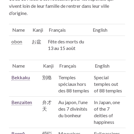
vivent loin de leur famille de rentrer dans leur ville
d’origine.
Name
Kanji
Français
English
obon
お盆
Fête des morts du
13 au 15 août
Name
Kanji
Français
English
Bekkaku
別格
Temples
Special
spéciaux hors
temples out
des 88 temples
of 88 temples
Benzaiten
弁才
Au japon, l'une
In Japan, one
天
des 7 divinités
of the 7
du bonheur
deities of
happiness
Bonnō
煩悩
Mauvaises
Evil passions.