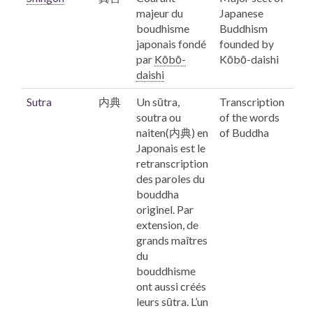
majeur du
Japanese
boudhisme
Buddhism
japonais fondé
founded by
par
Kōbō
-
Kōbō
-daishi
daishi
Sutra
内典
Un
sūtra,
Transcription
soutra ou
of the words
naiten(内典) en
of Buddha
Japonais est le
retranscription
des paroles du
bouddha
originel. Par
extension, de
grands maîtres
du
bouddhisme
ont aussi créés
leurs sūtra. L’un