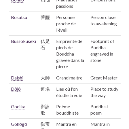
passions
Bosatsu
菩薩
Personne
Person close
proche de
to awakening.
l'éveil
Bussokuseki
仏足
Empreinte de
Footprint of
石
pieds de
Buddha
Bouddha
engraved in
gravée dans la
stone
pierre
Daishi
大師
Grand maitre
Great Master
Dōjō
道場
Lieu où l'on
Place to study
étudie la voie
the way
Goeika
御詠
Poème
Buddhist
歌
bouddhiste
poem
Gohōgō
御宝
Mantra en
Mantra in