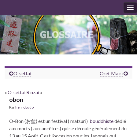
To
nav
test
O-settai
Orei-Mairi
«
O-settai
Rinzai
»
obon
Par
henrobudo
O-Bon (お盆) est un festival ( matsuri)
bouddhiste
dédié
aux morts ( aux ancêtres) qui se déroule généralement du
13 au 15 Août. C’est l’occasion pour les Japonais qui