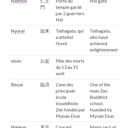
Niōmon
仁王
Porte du
Niō gate
門
temple gardé
par 2 guerriers
Niô
Nyorai
如来
Tathagata, qui
Tathagata,
a atteind
who have
l'eveil.
achieved
enlightenment
obon
お盆
Fête des morts
du 13 au 15
août
Rinzai
臨済
L'une des
One of the
principale
main Zen
école
Buddhist
bouddhiste
school
Zen fondée par
founded by
Myoan Eisai
Myoan Eisai
Shingon
真言
Courant
Major sect of