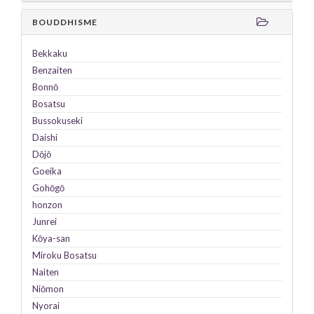
BOUDDHISME
Bekkaku
Benzaiten
Bonnō
Bosatsu
Bussokuseki
Daishi
Dōjō
Goeika
Gohōgō
honzon
Junrei
Kōya-san
Miroku
Bosatsu
Naiten
Niōmon
Nyorai