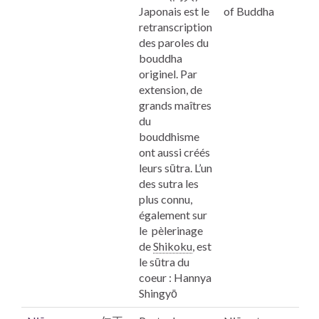
Japonais est le
of Buddha
retranscription
des paroles du
bouddha
originel. Par
extension, de
grands maîtres
du
bouddhisme
ont aussi créés
leurs sūtra. L’un
des sutra les
plus connu,
également sur
le pèlerinage
de
Shikoku
,
est
le sūtra du
coeur : Hannya
Shingyō