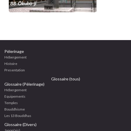
88-Ōkubo-ji
Pèlerinage
Hébergement
Histoire
Presentation
Glossaire (tous)
Glossaire (Pèlerinage)
Hébergement
Equipements
Temples
Bouddhisme
Les 13 Bouddhas
Glossaire (Divers)
Japon(ais)