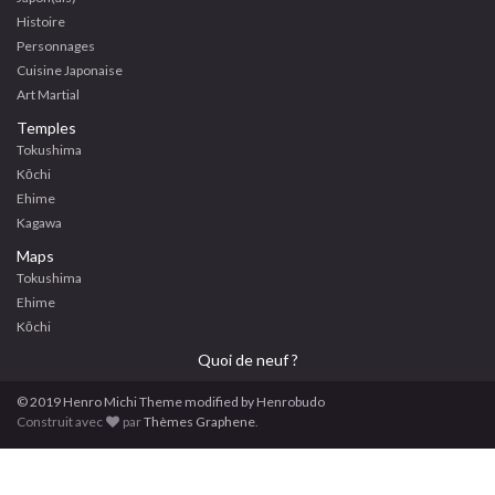
Histoire
Personnages
Cuisine Japonaise
Art Martial
Temples
Tokushima
Kōchi
Ehime
Kagawa
Maps
Tokushima
Ehime
Kōchi
Quoi de neuf ?
© 2019
Henro
Michi
Theme modified by Henrobudo
Construit avec
par
Thèmes Graphene
.