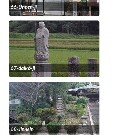
66-Unpen-ji
67-daikō-ji
68-Jinnein