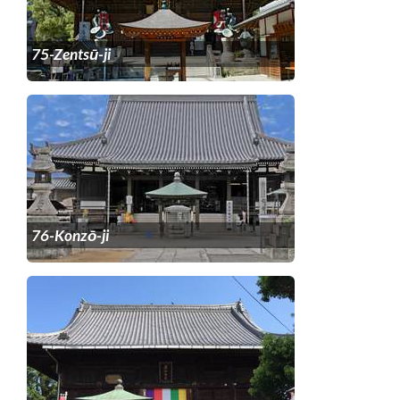
75-Zentsū-ji
76-Konzō-ji