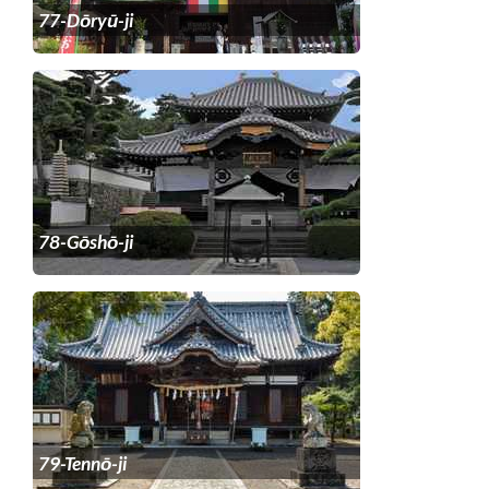
77-Dōryū-ji
78-Gōshō-ji
79-Tennō-ji