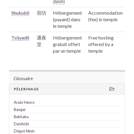
daishi
Shukubō
宿坊
Hébergement
Accommodation
(payant) dans
(fee) in temple
le temple
Tsūyadō
通夜
Hébergement
Free hosting
堂
gratuit offert
offered by a
par un temple
temple
Glossaire
PÈLERINAGE
Aruki
Henro
Bangai
Bekkaku
Daishidō
Dōgyō Ninin