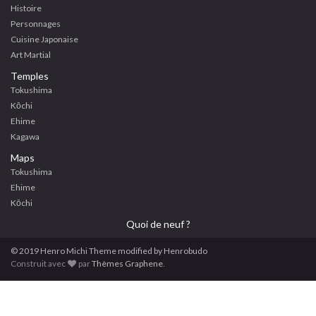
Histoire
Personnages
Cuisine Japonaise
Art Martial
Temples
Tokushima
Kōchi
Ehime
Kagawa
Maps
Tokushima
Ehime
Kōchi
Quoi de neuf ?
© 2019
Henro
Michi
Theme modified by Henrobudo
Construit avec
par
Thèmes Graphene
.