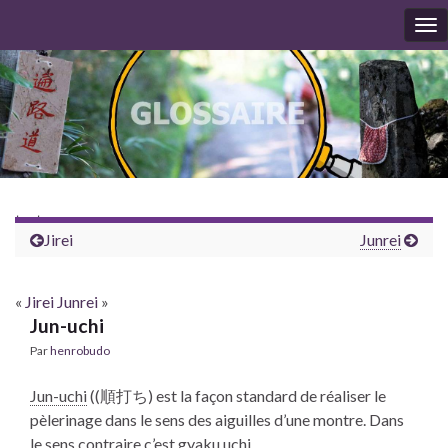
To
nav
test
Jirei
Junrei
«
Jirei
Junrei
»
Jun-uchi
Par
henrobudo
Jun-uchi
((順打ち) est la façon standard de réaliser le
pèlerinage dans le sens des aiguilles d’une montre. Dans
le sens contraire c’est
gyaku uchi
.