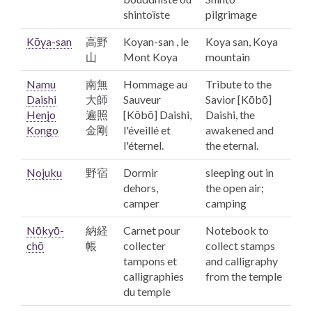
shintoïste
pilgrimage
Kōya-san
高野
Koyan-san , le
Koya san,
Koya
山
Mont Koya
mountain
Namu
南無
Hommage au
Tribute to the
Daishi
大師
Sauveur
Savior [Kōbō]
Henjo
遍照
[Kōbō]
Daishi,
Daishi,
the
Kongo
金剛
l'éveillé et
awakened and
l'éternel.
the eternal.
Nojuku
野宿
Dormir
sleeping out in
dehors,
the open air;
camper
camping
Nōkyō-
納経
Carnet pour
Notebook to
chō
帳
collecter
collect stamps
tampons et
and calligraphy
calligraphies
from the temple
du temple