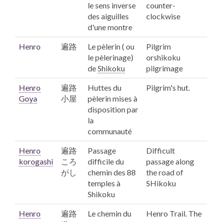
le sens inverse
counter-
des aiguilles
clockwise
d'une montre
Henro
遍路
Le pèlerin ( ou
Pilgrim
le pèlerinage)
orshikoku
de
Shikoku
pilgrimage
Henro
遍路
Huttes du
Pilgrim's hut.
Goya
小屋
pèlerin mises à
disposition par
la
communauté
Henro
遍路
Passage
Difficult
korogashi
ころ
difficile du
passage along
がし
chemin des 88
the road of
temples à
SHikoku
Shikoku
Henro
遍路
Le chemin du
Henro
Trail. The