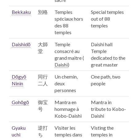
Bekkaku
別格
Temples
Special temples
spéciaux hors
out of 88
des 88
temples
temples
Daishidō
大師
Temple
Daishi
hall
堂
consacré au
Temple
grand maitre (
dedicated to the
Daishi
)
great master
Dōgyō
同行
Un chemin,
One path, two
Ninin
二人
deux
people
personnes
Gohōgō
御宝
Mantra en
Mantra in
号
hommage à
tribute to Kobo
-
Kobo
-Daishi
Daishi
Gyaku
逆打
Visiter les
Visting the
uchi
ち
temples dans
temples in