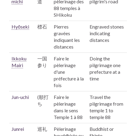
michi
道
pèlerinage des
pilgrim's road
88 temples à
SHikoku
Hyōseki
標石
Pierres
Engraved stones
gravées
indicating
indiquant les
distances
distances
Ikkoku
一国
Faire le
Doing the
Mairi
参り
pèlerinage
pilgrimage one
d'une
prefecture at a
préfecture à la
time
fois
Jun-uchi
(順打
Faire le
Travel the
ち
pèlerinage
pilgrimage from
dans le sens
temple 1 to
Temple 1 à 88
temple 88
Junrei
巡礼
Pèlerinage
Buddhist or
bouddhiste ou
Shinto