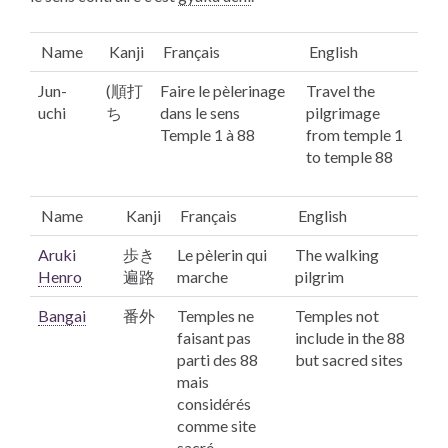
Name
Kanji
Français
English
Jun-
(順打
Faire le pèlerinage
Travel the
uchi
ち
dans le sens
pilgrimage
Temple 1 à 88
from temple 1
to temple 88
Name
Kanji
Français
English
Aruki
歩き
Le pèlerin qui
The walking
Henro
遍路
marche
pilgrim
Bangai
番外
Temples ne
Temples not
faisant pas
include in the 88
parti des 88
but sacred sites
mais
considérés
comme site
sacré