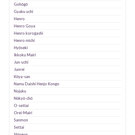
Gohōgō
Gyaku uchi
Henro
Henro
Goya
Henro
korogashi
Henro
michi
Hyōseki
Ikkoku Mairi
Jun-uchi
Junrei
Kōya-san
Namu
Daishi
Henjo Kongo
Nojuku
Nōkyō-chō
O-settai
Orei-Mairi
Sanmon
Settai
Shingon