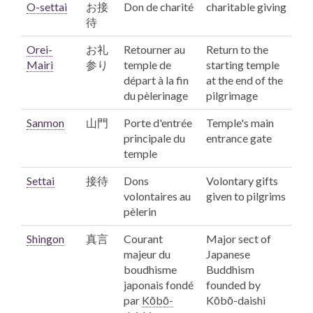
O-settai
お接
Don de charité
charitable giving
待
Orei-
お礼
Retourner au
Return to the
Mairi
参り
temple de
starting temple
départ à la fin
at the end of the
du pèlerinage
pilgrimage
Sanmon
山門
Porte d'entrée
Temple's main
principale du
entrance gate
temple
Settai
接待
Dons
Volontary gifts
volontaires au
given to pilgrims
pèlerin
Shingon
真言
Courant
Major sect of
majeur du
Japanese
boudhisme
Buddhism
japonais fondé
founded by
par
Kōbō
-
Kōbō
-daishi