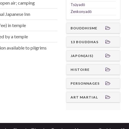
e open air; camping
Tsūyadō
Zenkonyadō
nal Japanese Inn
ee) in temple
BOUDDHISME
ed by a temple
13 BOUDDHAS
n available to pilgrims
JAPON(AIS)
HISTOIRE
PERSONNAGES
ART MARTIAL