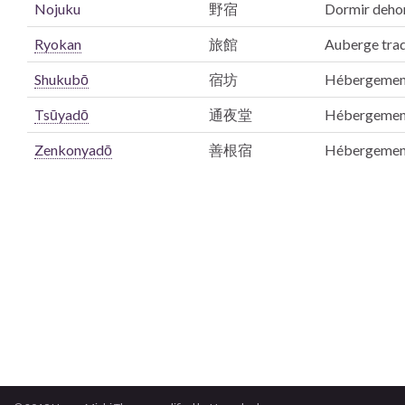
Nojuku
野宿
Dormir deho
Ryokan
旅館
Auberge trad
Shukubō
宿坊
Hébergement 
Tsūyadō
通夜堂
Hébergement 
Zenkonyadō
善根宿
Hébergements