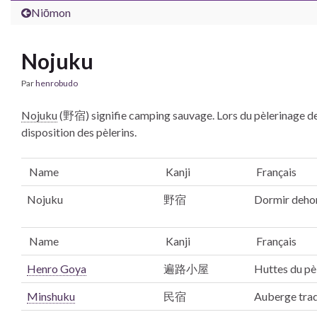
Niōmon
Nojuku
Par
henrobudo
Nojuku
(野宿) signifie camping sauvage. Lors du pèlerinage d
disposition des pèlerins.
Name
Kanji
Français
Nojuku
野宿
Dormir deho
Name
Kanji
Français
Henro
Goya
遍路小屋
Huttes du pè
Minshuku
民宿
Auberge trad