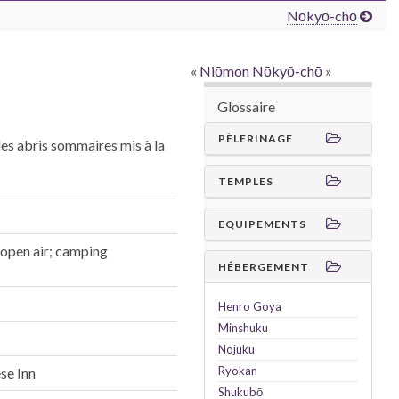
Nōkyō-chō
«
Niōmon
Nōkyō-chō
»
Glossaire
PÈLERINAGE
des abris sommaires mis à la
TEMPLES
EQUIPEMENTS
e open air; camping
HÉBERGEMENT
Henro
Goya
Minshuku
Nojuku
Ryokan
se Inn
Shukubō