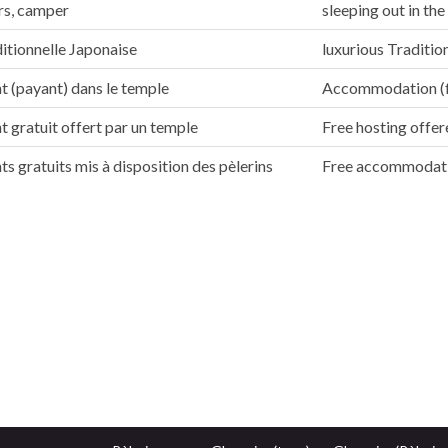
rs, camper
sleeping out in th
itionnelle Japonaise
luxurious Traditio
(payant) dans le temple
Accommodation (f
gratuit offert par un temple
Free hosting offer
 gratuits mis à disposition des pèlerins
Free accommodatio