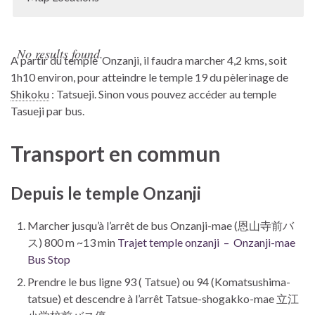
No results found.
A partir du temple Onzanji, il faudra marcher 4,2 kms, soit
1h10 environ, pour atteindre le temple 19 du pèlerinage de
Shikoku
: Tatsueji. Sinon vous pouvez accéder au temple
Tasueji par bus.
Transport en commun
Depuis le temple Onzanji
Marcher jusqu’à l’arrêt de bus Onzanji-mae (恩山寺前バ
ス) 800 m ~13 min
Trajet temple onzanji – Onzanji-mae
Bus Stop
Prendre le bus ligne 93 ( Tatsue) ou 94 (Komatsushima-
tatsue) et descendre à l’arrêt Tatsue-shogakko-mae 立江