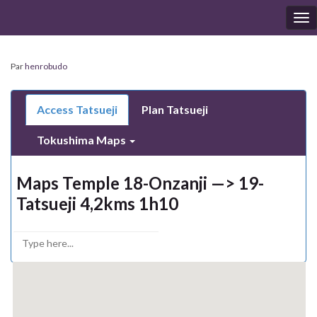
To
nav
Par
henrobudo
Access Tatsueji
Plan Tatsueji
Tokushima Maps
Maps Temple 18-Onzanji —> 19-
Tatsueji 4,2kms 1h10