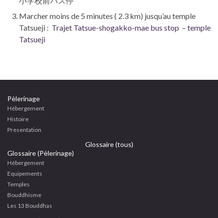
小学校前バス停
Marcher moins de 5 minutes ( 2.3 km) jusqu’au temple
Tatsueji :
Trajet Tatsue-shogakko-mae bus stop – temple
Tatsueji
Pèlerinage
Hébergement
Histoire
Presentation
Glossaire (tous)
Glossaire (Pèlerinage)
Hébergement
Equipements
Temples
Bouddhisme
Les 13 Bouddhas