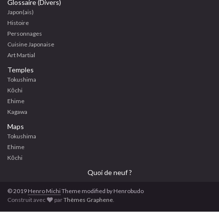
Glossaire (Divers)
Japon(ais)
Histoire
Personnages
Cuisine Japonaise
Art Martial
Temples
Tokushima
Kōchi
Ehime
Kagawa
Maps
Tokushima
Ehime
Kōchi
Quoi de neuf ?
© 2019
Henro
Michi
Theme modified by Henrobudo
Construit avec
par
Thèmes Graphene
.