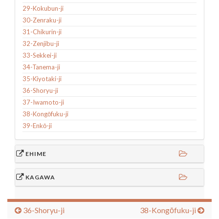
29-Kokubun-ji
30-Zenraku-ji
31-Chikurin-ji
32-Zenjibu-ji
33-Sekkei-ji
34-Tanema-ji
35-Kiyotaki-ji
36-Shoryu-ji
37-Iwamoto-ji
38-Kongōfuku-ji
39-Enkō-ji
EHIME
KAGAWA
36-Shoryu-ji
38-Kongōfuku-ji