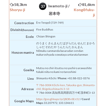
58,3km
81,6km
Iwamoto-ji /
37
Shoryu-ji
Kongōfuku-
岩本寺
ji
Construction
Ère Tenpyō (729-749)
Divinité
Five Buddhas
(honzon)
Ecole
Chizan
Shingon
のうまく さんまんだ ばざらだん せんだ まかろ
しゃだ そわたや うんたらた かんまん
Nōmaku sanmanda basaradan sendan
Honzon
mantra
makaroshyada sowataya untarata kanman
Mutsu no chiri itsutsu no yashiro arawashite
Goeika
fukaki niita no kami no tanoshimi
Lieu
Shimanto-Kōchi /
Phone:
+81 88-022-0376
〒786-0004 Kōchi-ken, Takaoka-gun, Shimanto-
Adresse
chō, Shigekushimachi 3-13
〒786-0004 高知県高岡郡四万十町茂串町3-13
https://goo.gl/maps/zyQ8DBvSEn52
/
Coord
Google Maps
Maps
33.207972, 133.134611