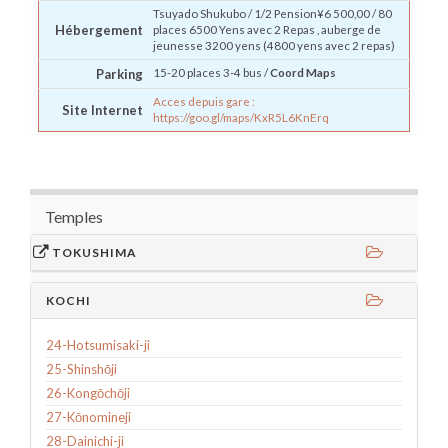
Tsuyado
Shukubo
/ 1/2 Pension¥6 500,00 / 80
Hébergement
places 6500 Yens avec 2 Repas , auberge de
jeunesse 3200 yens (4800 yens avec 2 repas)
Parking
15-20 places 3-4 bus /
Coord Maps
Acces depuis gare :
Site Internet
https://goo.gl/maps/KxR5L6KnErq
Temples
TOKUSHIMA
KOCHI
24-Hotsumisaki-ji
25-Shinshōji
26-Kongōchōji
27-Kōnomineji
28-Dainichi-ji