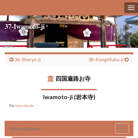
To
nav
37-Iwamoto-ji
36-Shoryu-ji
38-Kongōfuku-ji
四国遍路お寺
Iwamoto-ji (岩本寺)
Par
henrobudo
Informations