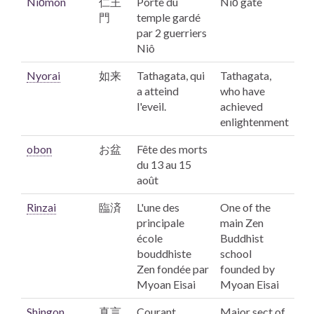
Niōmon
仁王
Porte du
Niō gate
門
temple gardé
par 2 guerriers
Niô
Nyorai
如来
Tathagata, qui
Tathagata,
a atteind
who have
l'eveil.
achieved
enlightenment
obon
お盆
Fête des morts
du 13 au 15
août
Rinzai
臨済
L'une des
One of the
principale
main Zen
école
Buddhist
bouddhiste
school
Zen fondée par
founded by
Myoan Eisai
Myoan Eisai
Shingon
真言
Courant
Major sect of