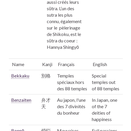
aussi créés leurs
sūtra. L’un des
sutra les plus
connu, également
sur le pèlerinage
de
Shikoku,
est le
sūtra du coeur :
Hannya Shingyō
Name
Kanji
Français
English
Bekkaku
別格
Temples
Special
spéciaux hors
temples out
des 88 temples
of 88 temples
Benzaiten
弁才
Au japon, l'une
In Japan, one
天
des 7 divinités
of the 7
du bonheur
deities of
happiness
Bonnō
煩悩
Mauvaises
Evil passions.