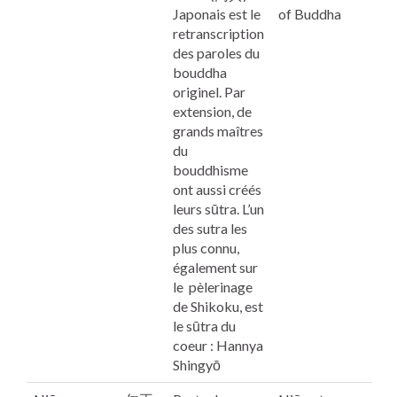
Japonais est le
of Buddha
retranscription
des paroles du
bouddha
originel. Par
extension, de
grands maîtres
du
bouddhisme
ont aussi créés
leurs sūtra. L’un
des sutra les
plus connu,
également sur
le pèlerinage
de
Shikoku,
est
le sūtra du
coeur : Hannya
Shingyō