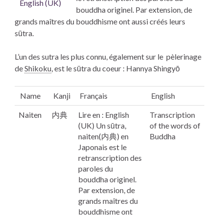
English (UK)
bouddha originel. Par extension, de
grands maîtres du bouddhisme ont aussi créés leurs
sūtra.
L’un des
sutra
les plus connu, également sur le pèlerinage
de
Shikoku
,
est le sūtra du coeur : Hannya Shingyō
Name
Kanji
Français
English
Naiten
内典
Lire en : English
Transcription
(UK) Un
sūtra,
of the words of
naiten(内典) en
Buddha
Japonais est le
retranscription des
paroles du
bouddha originel.
Par extension, de
grands maîtres du
bouddhisme ont