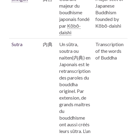
majeur du
Japanese
boudhisme
Buddhism
japonais fondé
founded by
par
Kōbō
-
Kōbō
-daishi
daishi
Sutra
内典
Un
sūtra,
Transcription
soutra ou
of the words
naiten(内典) en
of Buddha
Japonais est le
retranscription
des paroles du
bouddha
originel. Par
extension, de
grands maîtres
du
bouddhisme
ont aussi créés
leurs sūtra. L’un