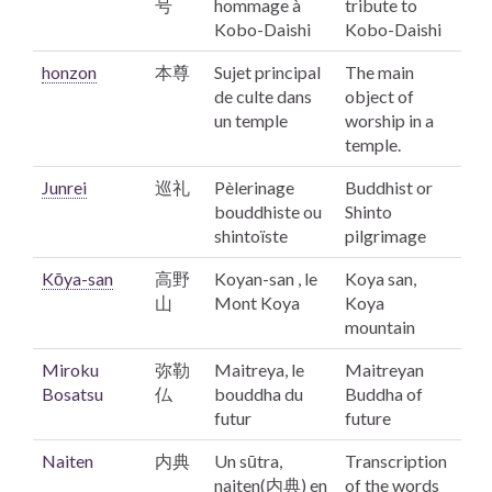
号
hommage à
tribute to
Kobo
-Daishi
Kobo
-Daishi
honzon
本尊
Sujet principal
The main
de culte dans
object of
un temple
worship in a
temple.
Junrei
巡礼
Pèlerinage
Buddhist or
bouddhiste ou
Shinto
shintoïste
pilgrimage
Kōya-san
高野
Koyan-san , le
Koya san,
山
Mont Koya
Koya
mountain
Miroku
弥勒
Maitreya,
le
Maitreyan
Bosatsu
仏
bouddha du
Buddha of
futur
future
Naiten
内典
Un
sūtra,
Transcription
naiten(内典) en
of the words