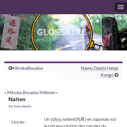
To
nav
test
Miroku
Bosatsu
Namu
Daishi
Henjo
Kongo
«
Miroku
Bosatsu
Niōmon
»
Naiten
Par
henrobudo
Un
sūtra
,
naiten(内典) en Japonais est
Lire en :
le retranscription des paroles du