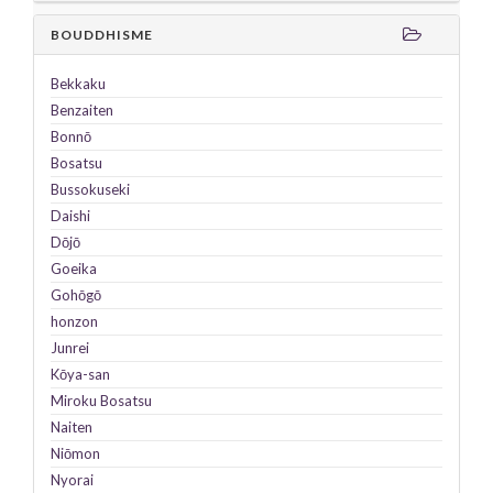
BOUDDHISME
Bekkaku
Benzaiten
Bonnō
Bosatsu
Bussokuseki
Daishi
Dōjō
Goeika
Gohōgō
honzon
Junrei
Kōya-san
Miroku
Bosatsu
Naiten
Niōmon
Nyorai