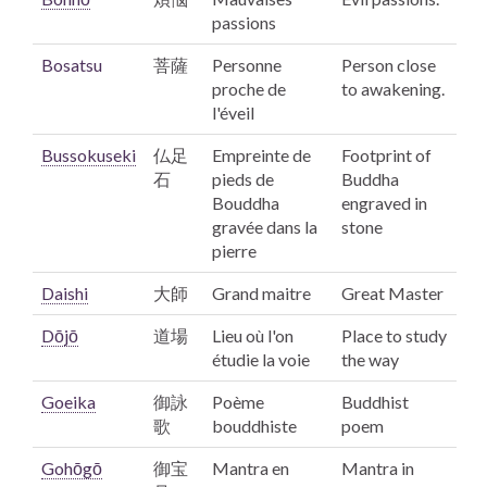
passions
Bosatsu
菩薩
Personne
Person close
proche de
to awakening.
l'éveil
Bussokuseki
仏足
Empreinte de
Footprint of
石
pieds de
Buddha
Bouddha
engraved in
gravée dans la
stone
pierre
Daishi
大師
Grand maitre
Great Master
Dōjō
道場
Lieu où l'on
Place to study
étudie la voie
the way
Goeika
御詠
Poème
Buddhist
歌
bouddhiste
poem
Gohōgō
御宝
Mantra en
Mantra in