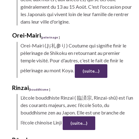
généralement du 13 au 15 Août. C'est l'occasion pour
les Japonais qui vivent loin de leur famille de rentrer
dans leur ville d'origine.
Orei-Mairi
[
pelerinage
]
Orei-Mairi
(お礼参り) Coutume qui signifie finir le
pèlerinage de
Shikoku
en retournant au premier
temple visité. Pour d'autres, c'est le fait de finir le
pèlerinage au
mont Koya.
(suite…)
Rinzai
[
bouddhisme
]
L’école bouddhiste
Rinzai
( 臨済宗, Rinzai-shū) est l’un
des courants majeurs, avec l’école Soto, du
bouddhisme zen au Japon. Elle est une branche de
l’école chinoise Linji
(suite…)