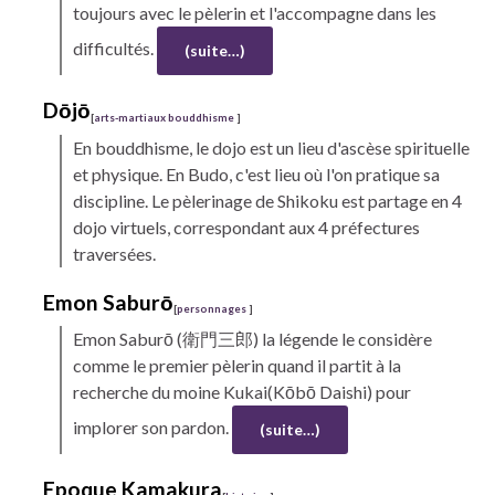
toujours avec le pèlerin et l'accompagne dans les
difficultés.
(suite…)
Dōjō
[
arts-martiaux bouddhisme
]
En bouddhisme, le
dojo
est un lieu d'ascèse spirituelle
et physique. En
Budo,
c'est lieu où l'on pratique sa
discipline. Le pèlerinage de
Shikoku
est partage en 4
dojo virtuels, correspondant aux 4 préfectures
traversées.
Emon Saburō
[
personnages
]
Emon Saburō
(衛門三郎) la légende le considère
comme le premier pèlerin quand il partit à la
recherche du moine
Kukai(
Kōbō
Daishi)
pour
implorer son pardon.
(suite…)
Epoque Kamakura