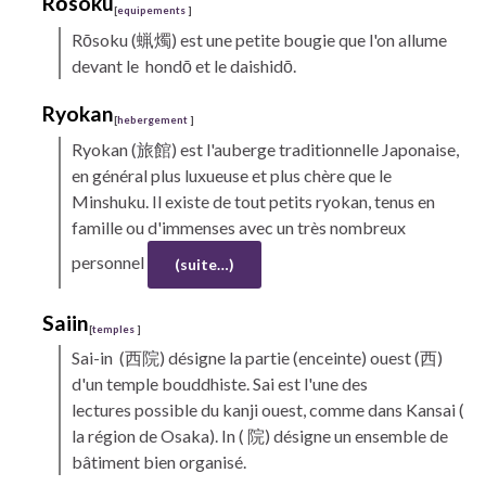
Rōsoku
[
equipements
]
Rōsoku
(蝋燭) est une petite bougie que l'on allume
devant le
hondō
et le
daishidō.
Ryokan
[
hebergement
]
Ryokan
(旅館) est l'auberge traditionnelle Japonaise,
en général plus luxueuse et plus chère que le
Minshuku.
Il existe de tout petits ryokan, tenus en
famille ou d'immenses avec un très nombreux
personnel
(suite…)
Saiin
[
temples
]
Sai-in (
西院) désigne la partie (enceinte) ouest (西)
d'un temple bouddhiste. Sai est l'une des
lectures possible du kanji ouest, comme dans Kansai (
la région de Osaka). In ( 院) désigne un ensemble de
bâtiment bien organisé.