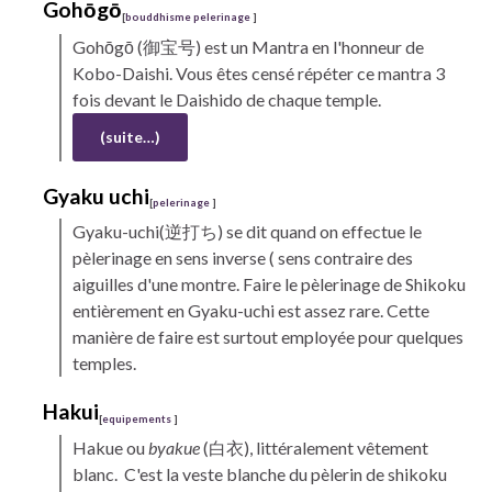
Gohōgō
[
bouddhisme pelerinage
]
Gohōgō
(御宝号) est un Mantra en l'honneur de
Kobo
-Daishi.
Vous êtes censé répéter ce mantra 3
fois devant le
Daishido
de chaque temple.
(suite…)
Gyaku uchi
[
pelerinage
]
Gyaku-uchi(
逆打ち) se dit quand on effectue le
pèlerinage en sens inverse ( sens contraire des
aiguilles d'une montre. Faire le pèlerinage de
Shikoku
entièrement en Gyaku-uchi est assez rare. Cette
manière de faire est surtout employée pour quelques
temples.
Hakui
[
equipements
]
Hakue ou
byakue
(
白衣), littéralement vêtement
blanc. C'est la veste blanche du pèlerin de
shikoku