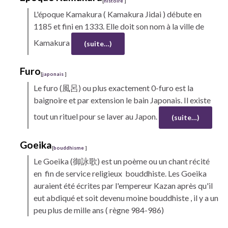
[
histoire
]
L'époque Kamakura (
Kamakura Jidai
) débute en
1185 et fini en 1333. Elle doit son nom à la ville de
Kamakura
(suite…)
Furo
[
japonais
]
Le
furo
(風呂) ou plus exactement 0-furo est la
baignoire et par extension le bain Japonais. Il existe
tout un rituel pour se laver au Japon.
(suite…)
Goeika
[
bouddhisme
]
Le
Goeika
(御詠歌) est un poème ou un chant récité
en fin de service religieux bouddhiste. Les Goeika
auraient été écrites par l'empereur Kazan après qu'il
eut abdiqué et soit devenu moine bouddhiste , il y a un
peu plus de mille ans ( règne 984-986)