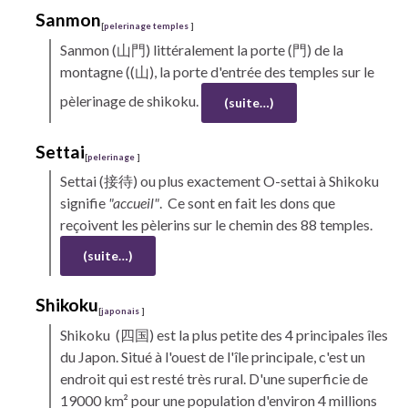
Sanmon
[
pelerinage temples
]
Sanmon
(山門) littéralement la porte (門) de la
montagne ((山), la porte d'entrée des temples sur le
pèlerinage de
shikoku.
(suite…)
Settai
[
pelerinage
]
Settai
(接待) ou plus exactement O-settai à
Shikoku
signifie
"accueil"
. Ce sont en fait les dons que
reçoivent les pèlerins sur le chemin des 88 temples.
(suite…)
Shikoku
[
japonais
]
Shikoku
(四国) est la plus petite des 4 principales îles
du Japon. Situé à l'ouest de l'île principale, c'est un
endroit qui est resté très rural. D'une superficie de
19000 km² pour une population d'environ 4 millions