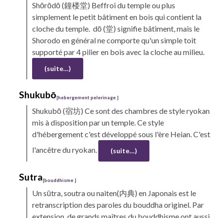
Shōrōdō
(
鐘楼堂) Beffroi du temple ou plus
simplement le petit bâtiment en bois qui contient la
cloche du temple. dō (堂) signifie bâtiment, mais le
Shorodo en général ne comporte qu'un simple toit
supporté par 4 pilier en bois avec la cloche au milieu.
(suite…)
Shukubō
[
hebergement pelerinage
]
Shukubō
(宿坊) Ce sont des chambres de style
ryokan
mis à disposition par un temple. Ce style
d'hébergement c'est développé sous l'ère Heian. C'est
l'ancêtre du ryokan.
(suite…)
Sutra
[
bouddhisme
]
Un
sūtra,
soutra ou naiten(内典) en Japonais est le
retranscription des paroles du bouddha originel. Par
extension, de grands maîtres du bouddhisme ont aussi