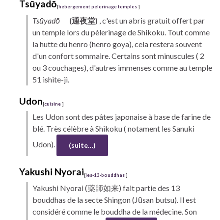
Tsūyadō
[
hebergement pelerinage temples
]
Tsūyadō
(通夜堂)
, c'est un abris gratuit offert par
un temple lors du pèlerinage de
Shikoku.
Tout comme
la hutte du
henro
(henro goya)
, cela restera souvent
d'un confort sommaire. Certains sont minuscules ( 2
ou 3 couchages), d'autres immenses comme au temple
51 ishite-ji.
Udon
[
cuisine
]
Les
Udon
sont des pâtes japonaise à base de farine de
blé. Très célèbre à
Shikoku
( notament les Sanuki
Udon).
(suite…)
Yakushi
Nyorai
[
les-13-bouddhas
]
Yakushi
Nyorai
(薬師如来) fait partie des 13
bouddhas de la secte
Shingon
(Jūsan butsu). Il est
considéré comme le bouddha de la médecine. Son