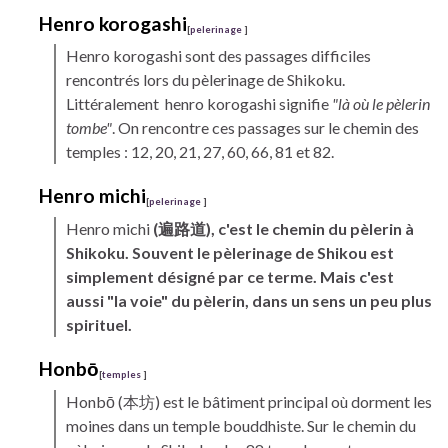
Henro
korogashi
[
pelerinage
]
Henro
korogashi
sont des passages difficiles
rencontrés lors du pèlerinage de
Shikoku.
Littéralement henro korogashi signifie
"là où le pèlerin
tombe"
. On rencontre ces passages sur le chemin des
temples : 12, 20, 21, 27, 60, 66, 81 et 82.
Henro
michi
[
pelerinage
]
Henro
michi
(遍路道), c'est le chemin du pèlerin à
Shikoku.
Souvent le pèlerinage de Shikou est
simplement désigné par ce terme. Mais c'est
aussi "la voie" du pèlerin, dans un sens un peu plus
spirituel.
Honbō
[
temples
]
Honbō
(本坊) est le bâtiment principal où dorment les
moines dans un temple bouddhiste. Sur le chemin du