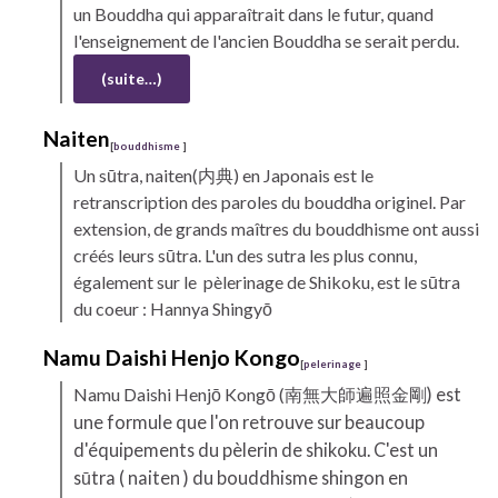
un Bouddha qui apparaîtrait dans le futur, quand
l'enseignement de l'ancien Bouddha se serait perdu.
(suite…)
Naiten
[
bouddhisme
]
Un
sūtra,
naiten(内典) en Japonais est le
retranscription des paroles du bouddha originel. Par
extension, de grands maîtres du bouddhisme ont aussi
créés leurs sūtra. L'un des sutra les plus connu,
également sur le pèlerinage de
Shikoku,
est le sūtra
du coeur : Hannya Shingyō
Namu
Daishi
Henjo Kongo
[
pelerinage
]
Namu
Daishi
Henjō Kongō (
南無大師遍照金剛) est
une formule que l'on retrouve sur beaucoup
d'équipements du pèlerin de
shikoku.
C'est un
sūtra
( naiten ) du bouddhisme
shingon
en