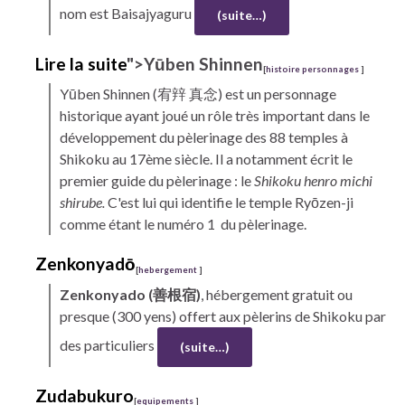
nom est Baisajyaguru
(suite…)
Lire la suite
"
>Yūben Shinnen
[
histoire personnages
]
Yūben Shinnen
(宥辡 真念) est un personnage
historique ayant joué un rôle très important dans le
développement du pèlerinage des 88 temples à
Shikoku
au 17ème siècle. Il a notamment écrit le
premier guide du pèlerinage : le
Shikoku
henro
michi
shirube.
C'est lui qui identifie le temple Ryōzen-ji
comme étant le numéro 1 du pèlerinage.
Zenkonyadō
[
hebergement
]
Zenkonyado (善根宿)
, hébergement gratuit ou
presque (300 yens) offert aux pèlerins de
Shikoku
par
des particuliers
(suite…)
Zudabukuro
[
equipements
]