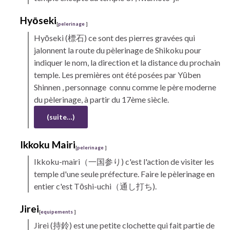
Hyōseki
[
pelerinage
]
Hyōseki
(標石) ce sont des pierres gravées qui
jalonnent la route du pèlerinage de
Shikoku
pour
indiquer le nom, la direction et la distance du prochain
temple. Les premières ont été posées par
Yūben
Shinnen
, personnage connu comme le père moderne
du pèlerinage, à partir du 17ème siècle.
(suite…)
Ikkoku Mairi
[
pelerinage
]
Ikkoku-mairi（一国参り) c'est l'action de visiter les
temple d'une seule préfecture. Faire le pèlerinage en
entier c'est Tōshi-uchi（通し打ち).
Jirei
[
equipements
]
Jirei
(持鈴) est une petite clochette qui fait partie de