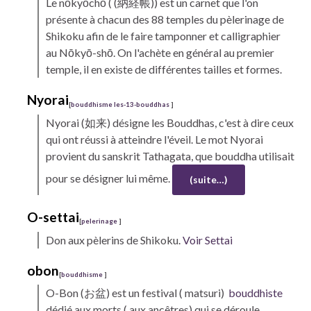
Le
nōkyōchō
( (納経帳)) est un carnet que l'on
présente à chacun des 88 temples du pèlerinage de
Shikoku
afin de le faire tamponner et calligraphier
au Nōkyō-shō. On l'achète en général au premier
temple, il en existe de différentes tailles et formes.
Nyorai
[
bouddhisme les-13-bouddhas
]
Nyorai
(如来) désigne les Bouddhas, c'est à dire ceux
qui ont réussi à atteindre l'éveil. Le mot Nyorai
provient du sanskrit Tathagata, que bouddha utilisait
pour se désigner lui même.
(suite…)
O-settai
[
pelerinage
]
Don aux pèlerins de
Shikoku.
Voir
Settai
obon
[
bouddhisme
]
O-Bon (お盆) est un festival ( matsuri)
bouddhiste
dédié aux morts ( aux ancêtres) qui se déroule