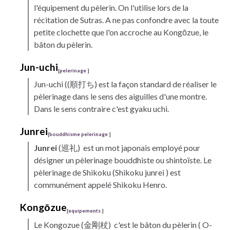
l'équipement du pèlerin. On l'utilise lors de la
récitation de Sutras. A ne pas confondre avec la toute
petite clochette que l'on accroche au
Kongōzue,
le
bâton du pèlerin.
Jun-uchi
[
pelerinage
]
Jun-uchi
((順打ち) est la façon standard de réaliser le
pèlerinage dans le sens des aiguilles d'une montre.
Dans le sens contraire c'est
gyaku uchi.
Junrei
[
bouddhisme pelerinage
]
Junrei
(巡礼) est un mot japonais employé pour
désigner un pèlerinage bouddhiste ou shintoïste. Le
pèlerinage de
Shikoku
(Shikoku junrei ) est
communément appelé Shikoku
Henro.
Kongōzue
[
equipements
]
Le
Kongozue
(金剛杖) c'est le bâton du pèlerin ( O
-