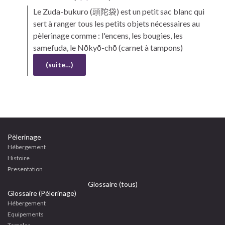
Le
Zuda-bukuro
(頭陀袋) est un petit sac blanc qui
sert à ranger tous les petits objets nécessaires au
pèlerinage comme : l'encens, les bougies, les
samefuda, le
Nōkyō-chō
(carnet à tampons)
(suite…)
Pèlerinage
Hébergement
Histoire
Presentation
Glossaire (tous)
Glossaire (Pèlerinage)
Hébergement
Equipements