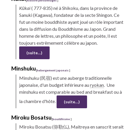
[
histoire personnages
]
Kūkai
( 777-835) né à
Shikoku,
dans la province de
Sanuki (Kagawa), fondateur de la secte
Shingon.
Ce
fut un moine bouddhiste ayant joué un rôle important
dans la diffusion du Bouddhisme au Japon. Grand
homme de lettres, un philosophe et un poète, Il est
toujours extrêmement célèbre au japon.
(suite…)
Minshuku
[
hebergement japonais
]
Minshuku
(民宿) est une auberge traditionnelle
japonaise, d'un budget inférieure au
ryokan
.
Une
minshuku est comparable au bed and breakfast ou à
la chambre d'hôte.
(suite…)
Miroku
Bosatsu
[
bouddhisme
]
Miroku
Bosatsu
(弥勒仏), Maitreya en sanscrit serait