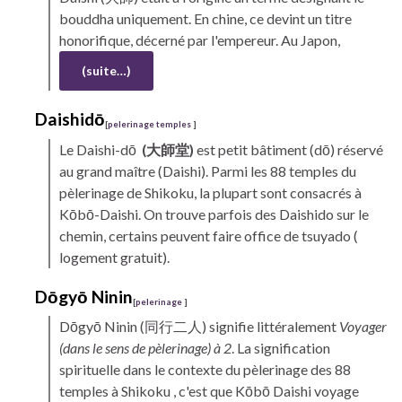
bouddha uniquement. En chine, ce devint un titre
honorifique, décerné par l'empereur. Au Japon,
(suite…)
Daishidō
[
pelerinage temples
]
Le
Daishi-
dō
(大師堂)
est petit bâtiment (dō) réservé
au grand maître (Daishi). Parmi les 88 temples du
pèlerinage de
Shikoku,
la plupart sont consacrés à
Kōbō-Daishi.
On trouve parfois des Daishido sur le
chemin, certains peuvent faire office de
tsuyado
(
logement gratuit).
Dōgyō Ninin
[
pelerinage
]
Dōgyō Ninin
(同行二人) signifie littéralement
Voyager
(dans le sens de pèlerinage) à 2
. La signification
spirituelle dans le contexte du pèlerinage des 88
temples à
Shikoku
, c'est que
Kōbō
Daishi
voyage