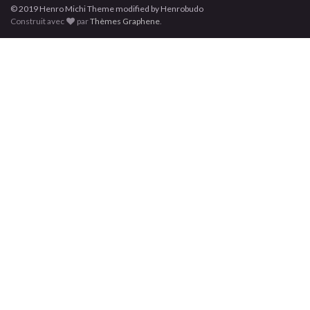
© 2019
Henro
Michi
Theme modified by Henrobudo
Construit avec
par
Thèmes Graphene
.