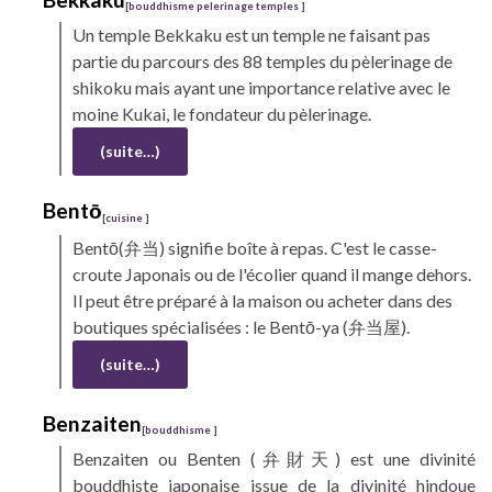
[
bouddhisme pelerinage temples
]
Un temple
Bekkaku
est un temple ne faisant pas
partie du parcours des 88 temples du pèlerinage de
shikoku
mais ayant une importance relative avec le
moine
Kukai,
le fondateur du pèlerinage.
(suite…)
Bentō
[
cuisine
]
Bentō(
弁当) signifie boîte à repas. C'est le casse-
croute Japonais ou de l'écolier quand il mange dehors.
Il peut être préparé à la maison ou acheter dans des
boutiques spécialisées : le Bentō-ya (弁当屋).
(suite…)
Benzaiten
[
bouddhisme
]
Benzaiten
ou Benten (弁財天) est une divinité
bouddhiste japonaise issue de la divinité hindoue