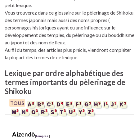
petit lexique.
Vous trouverez dans ce glossaire sur le pèlerinage de
Shikoku,
des termes japonais mais aussi des noms propres (
personnages historiques ayant eu une influence sur le
développement des temples, du pèlerinage ou du bouddhisme
au japon) et des nom de lieux.
Au fil du temps, des articles plus précis, viendront compléter
la plupart des termes de ce lexique.
Lexique par ordre alphabétique des
termes importants du pèlerinage de
Shikoku
TOUS
2
8
1
4
2
1
3
9
1
3
3
A
B
C
D
E
F
G
H
I
J
K
2
6
3
3
9
3
1
2
2
M
N
O
R
S
T
U
Y
Z
Aizendō
[
temples
]