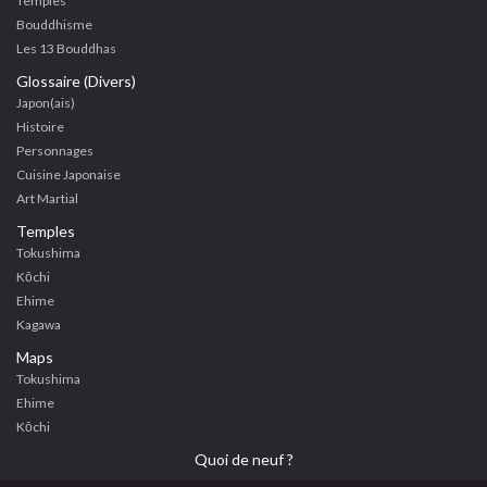
Temples
Bouddhisme
Les 13 Bouddhas
Glossaire (Divers)
Japon(ais)
Histoire
Personnages
Cuisine Japonaise
Art Martial
Temples
Tokushima
Kōchi
Ehime
Kagawa
Maps
Tokushima
Ehime
Kōchi
Quoi de neuf ?