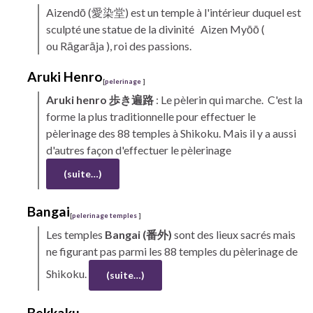
Aizendō
(愛染堂) est un temple à l'intérieur duquel est
sculpté une statue de la divinité Aizen Myōō (
ou Rāgarāja ), roi des passions.
Aruki
Henro
[
pelerinage
]
Aruki
henro
歩き遍路
: Le pèlerin qui marche. C'est la
forme la plus traditionnelle pour effectuer le
pèlerinage des 88 temples à
Shikoku.
Mais il y a aussi
d'autres façon d'effectuer le pèlerinage
(suite…)
Bangai
[
pelerinage temples
]
Les
temples
Bangai
(番外)
sont des lieux sacrés mais
ne figurant pas parmi les 88 temples du pèlerinage de
Shikoku.
(suite…)
Bekkaku