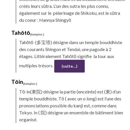
créés leurs sūtra. L'un des sutra les plus connu,
également sur le pèlerinage de
Shikoku,
est le sūtra
du coeur : Hannya Shingyō
Tahōtō
[
temples
]
Tahōtō
(多宝塔)
désigne dans un temple bouddhiste
des courants
Shingon
et Tendai, une pagode à 2
étages. Littéralement Tahōtō signifie la tour aux
multiples trésors.
(suite…)
Tōin
[
temples
]
Tō-in(東院) désigne la partie (enceinte) est (東) d’un
temple bouddhiste. Tō ( avec un o long) est l’une des
prononciations possible du kanji est, comme dans
Tokyo. In ( 院) désigne un ensemble de bâtiment bien
organisé.