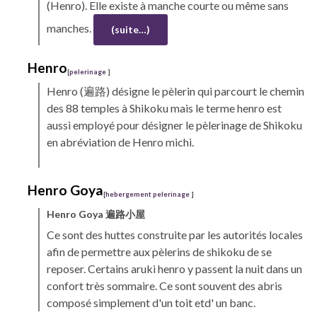
(Henro)
. Elle existe à manche courte ou même sans
manches.
(suite…)
Henro
[
pelerinage
]
Henro
(遍路) désigne le pèlerin qui parcourt le chemin
des 88 temples à
Shikoku
mais le terme henro est
aussi employé pour désigner le pèlerinage de Shikoku
en abréviation de
Henro michi.
Henro
Goya
[
hebergement pelerinage
]
Henro
Goya
遍路小屋
Ce sont des huttes construite par les autorités locales
afin de permettre aux pèlerins de
shikoku
de se
reposer. Certains
aruki
henro
y passent la nuit dans un
confort très sommaire. Ce sont souvent des abris
composé simplement d'un toit etd' un banc.