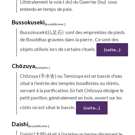
Littéralement la voie ( do) du Guerrier (bu) sous
entendu en temps de paix.
Bussokuseki
[
bouddhisme
]
Bussokuseki(
仏足石) sont des empreintes de pieds
de Bouddhas gravées dans la pierre . Ce sont des
objets utilisés lors de certains rituels.
(suite…)
Chōzuya
[
temples
]
Chōzuya
(手水舎) ou Temizuya est un bassin d'eau
situé à l'entrée des temples boudhistes ou shinto,
servant à la purification. En fait Chōzuya désigne le
petit pavillon, généralement en bois, ouvert sur les
côtés où est situé le bassin.
(suite…)
Daishi
[
bouddhisme
]
Daishi
(大師) était à l'origine un terme désignant le