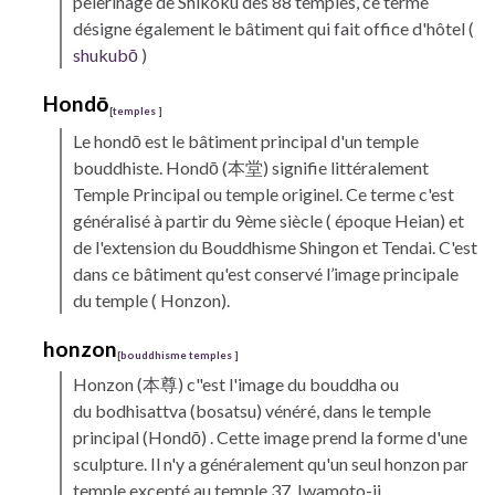
pèlerinage de
Shikoku
des 88 temples, ce terme
désigne également le bâtiment qui fait office d'hôtel (
shukubō
)
Hondō
[
temples
]
Le
hondō
est le bâtiment principal d'un temple
bouddhiste. Hondō (
本堂) signifie littéralement
Temple Principal ou temple originel. Ce terme c'est
généralisé à partir du 9ème siècle ( époque Heian) et
de l'extension du Bouddhisme
Shingon
et Tendai. C'est
dans ce bâtiment qu'est conservé l’image principale
du temple (
Honzon)
.
honzon
[
bouddhisme temples
]
Honzon
(本尊) c"est l'image du bouddha ou
du
bodhisattva
(bosatsu) vénéré, dans le temple
principal
(Hondō)
. Cette image prend la forme d'une
sculpture. Il n'y a généralement qu'un seul honzon par
temple excepté au temple 37, Iwamoto-ji.