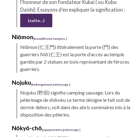
l'honneur de son fondateur
Kukai
( ou Kobo
Daishi). Essayons d'en expliquer la signification :
(suite…)
Niōmon
[
bouddhisme temples
]
Niōmon
(仁王門) littéralement la porte (門) des
guerriers Niō (仁王) est la porte d'accès au temple
gardée par 2 statues en bois représentant de féroces
guerriers.
Nojuku
[
hebergement pelerinage
]
Nojuku
(野宿) signifie camping sauvage. Lors du
pèlerinage de
shikoku
ce terme désigne le fait soit de
dormir dehors, soit dans des abris sommaires mis à la
disposition des pèlerins.
Nōkyō-chō
[
equipements pelerinage
]