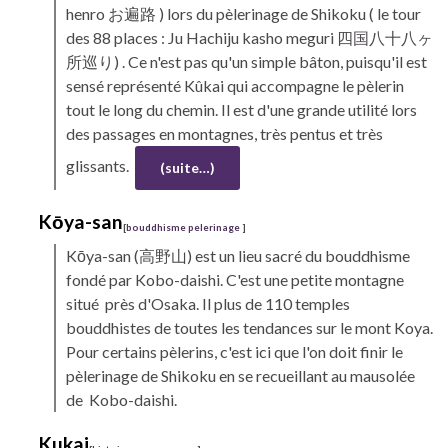
henro
お遍路 ) lors du pèlerinage de
Shikoku
( le tour
des 88 places : Ju Hachiju kasho meguri 四国八十八ヶ
所巡り) . Ce n'est pas qu'un simple bâton, puisqu'il est
sensé représenté Kûkai qui accompagne le pèlerin
tout le long du chemin. Il est d'une grande utilité lors
des passages en montagnes, très pentus et très
glissants.
(suite…)
Kōya-san
[
bouddhisme pelerinage
]
Kōya-san
(高野山) est un lieu sacré du bouddhisme
fondé par Kobo
-daishi.
C'est une petite montagne
situé près d'Osaka. Il plus de 110 temples
bouddhistes de toutes les tendances sur le mont Koya.
Pour certains pèlerins, c'est ici que l'on doit finir le
pèlerinage de
Shikoku
en se recueillant au mausolée
de Kobo-daishi.
Kukai