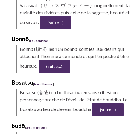
Sarasvatī (サラスヴァティー), originellement la
divinité des rivières puis celle de la sagesse, beauté et
du savoir.
(suite…)
Bonnō
[
bouddhisme
]
Bonnō
(煩悩) les 108 bonnō sont les 108 désirs qui
attachent l'homme à ce monde et qui l'empêche d'être
heureux.
(suite…)
Bosatsu
[
bouddhisme
]
Bosatsu
(菩薩) ou bodhisattva en sanskrit est un
personnage proche de l'éveil, de l'état de bouddha. Le
bosatsu au lieu de devenir bouddha
(suite…)
budō
[
arts-martiaux
]