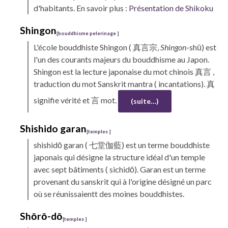
d'habitants. En savoir plus :
Présentation de Shikoku
Shingon
[
bouddhisme pelerinage
]
L'école bouddhiste
Shingon
( 真言宗,
Shingon
-shū) est
l'un des courants majeurs du bouddhisme au Japon.
Shingon est la lecture japonaise du mot chinois 真言 ,
traduction du mot Sanskrit mantra ( incantations). 真
signifie vérité et 言 mot.
(suite…)
Shishido garan
[
temples
]
shishidō garan
( 七堂伽藍) est un terme bouddhiste
japonais qui désigne la structure idéal d'un temple
avec sept bâtiments ( sichidō). Garan est un terme
provenant du sanskrit qui à l'origine désigné un parc
où se réunissaientt des moines bouddhistes.
Shōrō-dō
[
temples
]