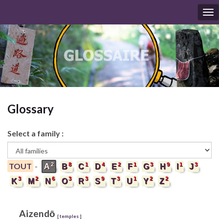
To
nav
Glossary
Select a family :
2
8
1
4
2
1
3
9
1
3
TOUT
-
A
B
C
D
E
F
G
H
I
J
3
2
6
3
3
9
3
1
2
2
K
M
N
O
R
S
T
U
Y
Z
Aizendō
[
temples
]