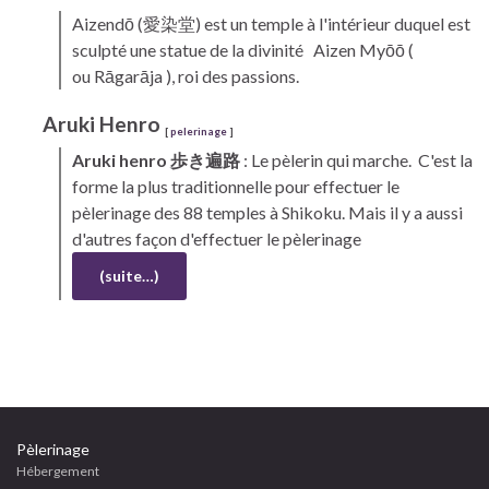
Aizendō
(愛染堂) est un temple à l'intérieur duquel est
sculpté une statue de la divinité Aizen Myōō (
ou Rāgarāja ), roi des passions.
Aruki
Henro
[
pelerinage
]
Aruki
henro
歩き遍路
: Le pèlerin qui marche. C'est la
forme la plus traditionnelle pour effectuer le
pèlerinage des 88 temples à
Shikoku.
Mais il y a aussi
d'autres façon d'effectuer le pèlerinage
(suite…)
Pèlerinage
Hébergement