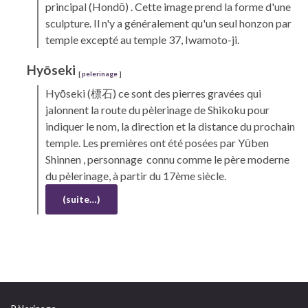
principal
(Hondō)
. Cette image prend la forme d'une
sculpture. Il n'y a généralement qu'un seul honzon par
temple excepté au temple 37, Iwamoto-ji.
Hyōseki
[
pelerinage
]
Hyōseki
(標石) ce sont des pierres gravées qui
jalonnent la route du pèlerinage de
Shikoku
pour
indiquer le nom, la direction et la distance du prochain
temple. Les premières ont été posées par
Yūben
Shinnen
, personnage connu comme le père moderne
du pèlerinage, à partir du 17ème siècle.
(suite…)