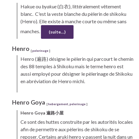
Hakue ou
byakue
(
白衣), littéralement vêtement
blanc. C'est la veste blanche du pèlerin de
shikoku
(Henro)
. Elle existe à manche courte ou même sans
manches.
(suite…)
Henro
[
pelerinage
]
Henro
(遍路) désigne le pèlerin qui parcourt le chemin
des 88 temples à
Shikoku
mais le terme henro est
aussi employé pour désigner le pèlerinage de Shikoku
en abréviation de
Henro michi.
Henro
Goya
[
hebergement
,
pelerinage
]
Henro
Goya
遍路小屋
Ce sont des huttes construite par les autorités locales
afin de permettre aux pèlerins de
shikoku
de se
reposer. Certains
aruki
henro
y passent la nuit dans un