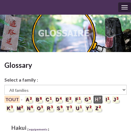
To
nav
Glossary
Select a family :
2
8
1
4
2
1
3
9
1
3
TOUT
-
A
B
C
D
E
F
G
H
I
J
3
2
6
3
3
9
3
1
2
2
K
M
N
O
R
S
T
U
Y
Z
Hakui
[
equipements
]