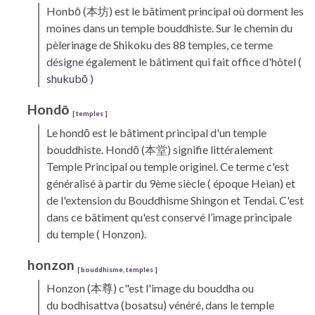
Honbō
(本坊) est le bâtiment principal où dorment les
moines dans un temple bouddhiste. Sur le chemin du
pèlerinage de
Shikoku
des 88 temples, ce terme
désigne également le bâtiment qui fait office d'hôtel (
shukubō
)
Hondō
[
temples
]
Le
hondō
est le bâtiment principal d'un temple
bouddhiste. Hondō (
本堂) signifie littéralement
Temple Principal ou temple originel. Ce terme c'est
généralisé à partir du 9ème siècle ( époque Heian) et
de l'extension du Bouddhisme
Shingon
et Tendai. C'est
dans ce bâtiment qu'est conservé l’image principale
du temple (
Honzon)
.
honzon
[
bouddhisme
,
temples
]
Honzon
(本尊) c"est l'image du bouddha ou
du
bodhisattva
(bosatsu) vénéré, dans le temple