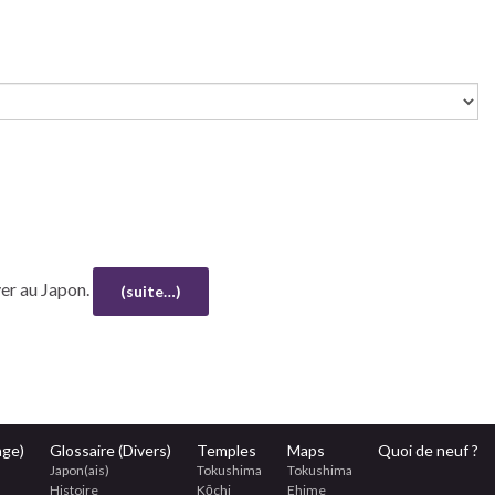
ver au Japon.
(suite…)
age)
Glossaire (Divers)
Temples
Maps
Quoi de neuf ?
Japon(ais)
Tokushima
Tokushima
Histoire
Kōchi
Ehime