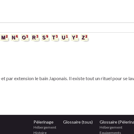
2
6
3
3
9
3
1
2
2
M
N
O
R
S
T
U
Y
Z
 par extension le bain Japonais. Il existe tout un rituel pour se la
Pèlerinage
Glossaire (tous)
Glossaire (Pèlerin
Hébergement
Hébergement
Histoire
Equipements