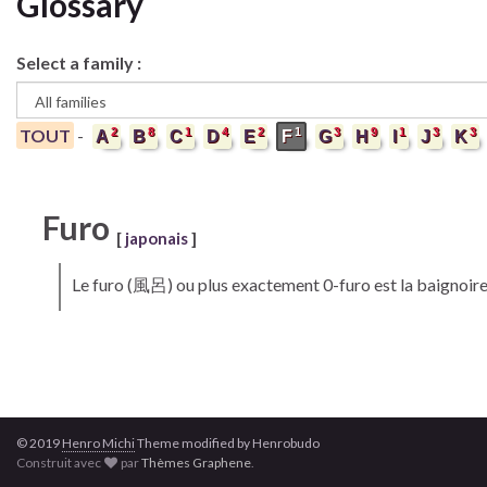
Glossary
Select a family :
2
8
1
4
2
1
3
9
1
3
3
TOUT
-
A
B
C
D
E
F
G
H
I
J
K
Furo
[
japonais
]
Le
furo
(風呂) ou plus exactement 0-furo est la baignoire et
© 2019
Henro
Michi
Theme modified by Henrobudo
Construit avec
par
Thèmes Graphene
.