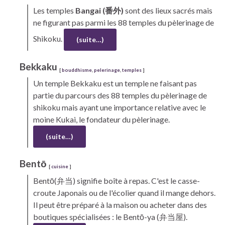
Les
temples
Bangai
(番外)
sont des lieux sacrés mais
ne figurant pas parmi les 88 temples du pèlerinage de
Shikoku.
(suite…)
Bekkaku
[
bouddhisme
,
pelerinage
,
temples
]
Un temple
Bekkaku
est un temple ne faisant pas
partie du parcours des 88 temples du pèlerinage de
shikoku
mais ayant une importance relative avec le
moine
Kukai,
le fondateur du pèlerinage.
(suite…)
Bentō
[
cuisine
]
Bentō(
弁当) signifie boîte à repas. C'est le casse-
croute Japonais ou de l'écolier quand il mange dehors.
Il peut être préparé à la maison ou acheter dans des
boutiques spécialisées : le Bentō-ya (弁当屋).