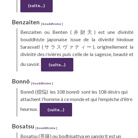
(suite…)
Benzaiten
[
bouddhisme
]
Benzaiten
ou Benten (弁財天) est une divinité
bouddhiste japonaise issue de la divinité hindoue
Sarasvatī (サラスヴァティー), originellement la
divinité des rivières puis celle de la sagesse, beauté et
du savoir.
(suite…)
Bonnō
[
bouddhisme
]
Bonnō
(煩悩) les 108 bonnō sont les 108 désirs qui
attachent l'homme à ce monde et qui l'empêche d'être
heureux.
(suite…)
Bosatsu
[
bouddhisme
]
Bosatsu
(菩薩) ou bodhisattva en sanskrit est un