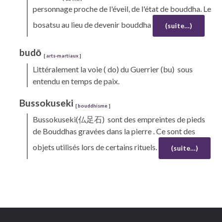
personnage proche de l'éveil, de l'état de bouddha. Le
bosatsu au lieu de devenir bouddha
(suite…)
budō
[
arts-martiaux
]
Littéralement la voie ( do) du Guerrier (bu) sous
entendu en temps de paix.
Bussokuseki
[
bouddhisme
]
Bussokuseki(
仏足石) sont des empreintes de pieds
de Bouddhas gravées dans la pierre . Ce sont des
objets utilisés lors de certains rituels.
(suite…)